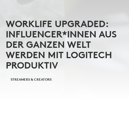
WORKLIFE UPGRADED:
INFLUENCER*INNEN AUS
DER GANZEN WELT
WERDEN MIT LOGITECH
PRODUKTIV
STREAMERS & CREATORS
Egal, ob Blogger*in, Fotograf*in, oder Software-
Entwickler*in: Mit den vielseitigen Workspace-
Lösungen von Logitech kannst du immer und überall
kreativ werden. Was mit der richtigen Ausrüstung