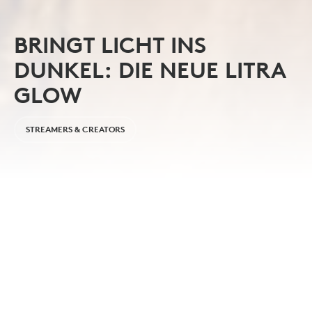
BRINGT LICHT INS
DUNKEL: DIE NEUE LITRA
GLOW
STREAMERS & CREATORS
Wenn es um Video-Produktionen oder Livestreams
geht, spielt die Beleuchtung eine entscheidende
Rolle. Gut ausgeleuchtet wirkt dein Content gleich
deutlich hochwertiger. Was simpel klingt, ist in der
Umsetzung allerdings oft alles andere als einfach.
Die neue Litra Glow setzt an genau hier an. Die