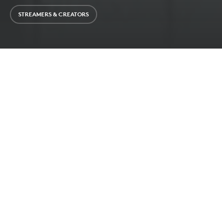
STREAMERS & CREATORS
„Du solltest deine Songs mal aufnehmen!“ Jede*r
Musiker*in, die/der bereits erste Songs geschrieben
hat, kennt diese Aufforderung, aber das ist leichter
gesagt als getan. Ein Tonstudio anzumieten ist teuer.
Hast du wenig Recording-Erfahrung, ist es auch nicht
die beste Wahl. Damit du beim Thema Home-
Recording Boden unter den Füßen kriegst, haben wir
dir hier einen mehrteiligen Guide für deine Home-
Recording Grundausstattung zusammengestellt.
Wir beginnen mit der Frage Nr.1, vor der alle stehen,
die zum ersten Mal etwas Aufnehmen wollen: Was